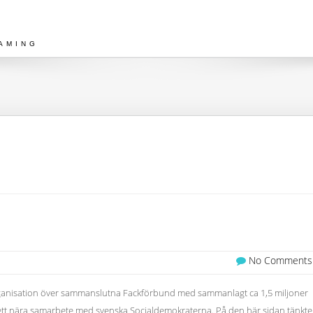
AMING
No Comments
organisation över sammanslutna Fackförbund med sammanlagt ca 1,5 miljoner
tt nära samarbete med svenska Socialdemokraterna. På den här sidan tänkte 