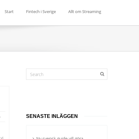
Start
Fintech i Sverige
Allt om Streaming
.
SENASTE INLÄGGEN
vi
Ny svensk guide vill göra