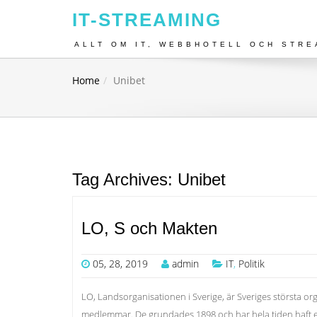
IT-STREAMING
ALLT OM IT, WEBBHOTELL OCH STRE
Home
Unibet
Tag Archives: Unibet
LO, S och Makten
05, 28, 2019
admin
IT
,
Politik
LO, Landsorganisationen i Sverige, är Sveriges största 
medlemmar. De grundades 1898 och har hela tiden haft e