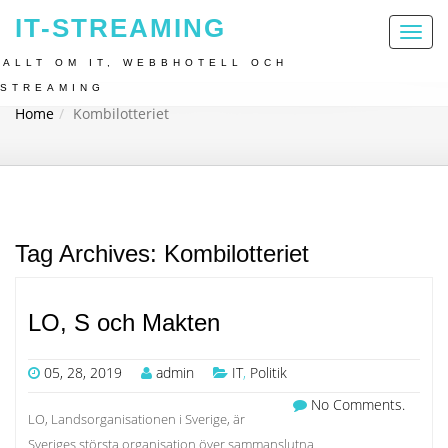
IT-STREAMING
Toggl
naviga
ALLT OM IT, WEBBHOTELL OCH
STREAMING
Home
Kombilotteriet
Tag Archives: Kombilotteriet
LO, S och Makten
05, 28, 2019
admin
IT
,
Politik
No Comments.
LO, Landsorganisationen i Sverige, är
Sveriges största organisation över sammanslutna