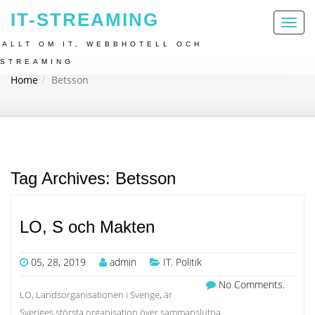
IT-STREAMING
Toggl
naviga
ALLT OM IT, WEBBHOTELL OCH
STREAMING
Home
Betsson
Tag Archives: Betsson
LO, S och Makten
05, 28, 2019
admin
IT
,
Politik
No Comments.
LO, Landsorganisationen i Sverige, är
Sveriges största organisation över sammanslutna